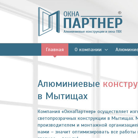
Главная
О компании
Алюминие
Алюминиевые
констр
в Мытищах
Компания «ОкнаПартнер» осуществляет из
светопрозрачных конструкции в Мытищах. 
производителем и монтажной организацией
нами – значит оптимизировать все работы п